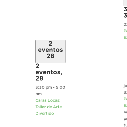
3
3
2
P
E
2
eventos
28
2
eventos,
28
j
3:30 pm
-
5:00
3
pm
P
Caras Locas:
E
Taller de Arte
V
Divertido
p
t