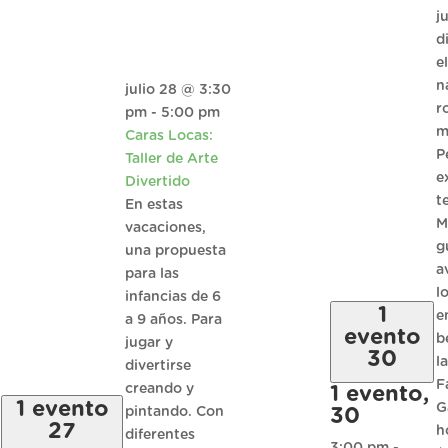
j
d
e
n
julio 28 @ 3:30
r
pm
-
5:00 pm
m
Caras Locas:
P
Taller de Arte
e
Divertido
t
En estas
M
vacaciones,
g
una propuesta
a
para las
l
infancias de 6
1
e
a 9 años. Para
evento
b
jugar y
30
l
divertirse
F
creando y
1 evento,
1 evento
G
pintando. Con
30
27
h
diferentes
3:00 pm
-