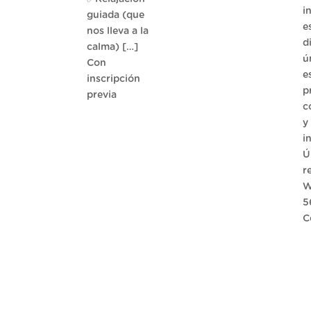
i
guiada (que
e
nos lleva a la
d
calma) […]
ú
Con
e
inscripción
p
previa
c
y
i
Ú
r
W
5
C