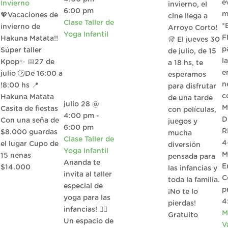
e
Invierno
invierno, el
6:00 pm
m
💖Vacaciones de
cine llega a
Clase Taller de
*
invierno de
Arroyo Corto!
Yoga Infantil
F
Hakuna Matata!!
🥡 El jueves 30
p
Súper taller
de julio, de 15
l
Kpop✨ 📅27 de
a 18 hs, te
e
julio 🕑De 16:00 a
esperamos
n
!8:00 hs 📍
para disfrutar
c
Hakuna Matata
de una tarde
julio 28 @
M
Casita de fiestas
con películas,
4:00 pm
-
D
Con una seña de
juegos y
6:00 pm
R
$8.000 guardas
mucha
Clase Taller de
4
el lugar Cupo de
diversión
Yoga Infantil
M
15 nenas
pensada para
Ananda te
E
$14.000
las infancias y
invita al taller
C
toda la familia.
especial de
p
¡No te lo
yoga para las
4
pierdas!
infancias! 🧘‍♀️
M
Gratuito
Un espacio de
V