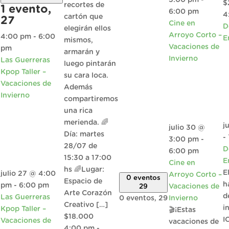
$
recortes de
1 evento,
6:00 pm
4
cartón que
27
Cine en
D
elegirán ellos
Arroyo Corto –
4:00 pm
-
6:00
E
mismos,
Vacaciones de
pm
armarán y
Invierno
Las Guerreras
luego pintarán
Kpop Taller –
su cara loca.
Vacaciones de
Además
Invierno
compartiremos
una rica
merienda. 🌈
j
julio 30 @
Día: martes
-
3:00 pm
-
28/07 de
D
6:00 pm
15:30 a 17:00
E
Cine en
hs 🌈Lugar:
E
julio 27 @ 4:00
Arroyo Corto –
0 eventos
Espacio de
h
pm
-
6:00 pm
29
Vacaciones de
Arte Corazón
d
Las Guerreras
0 eventos,
29
Invierno
Creativo […]
i
Kpop Taller –
🎬¡Estas
$18.000
I
Vacaciones de
vacaciones de
4:00 pm
-