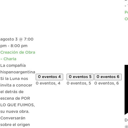
-
P
O
agosto 3 @ 7:00
pm
-
8:00 pm
Creación de Obra
– Charla
La compañía
hispanoargentina
0 eventos
4
0 eventos
5
0 eventos
6
Si la Luna nos
0 eventos,
4
0 eventos,
5
0 eventos,
6
invita a conocer
el detrás de
escena de POR
LO QUE FUIMOS,
su nueva obra.
Conversarán
D
sobre el origen
@