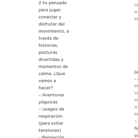
2 hs pensado
I
para jugar,
A
conectar y
M
disfrutar del
movimiento, a
través de
historias,
posturas
divertidas y
momentos de
j
calma. ¿Qué
-
vamos a
M
hacer?
V
✅Aventuras
I
yóguicas
A
✅Juegos de
M
respiración
✨
(para soltar
f
tensiones)
v
✅Relajación