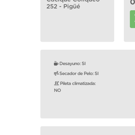
0
252 - Pigüé
Desayuno: SI
Secador de Pelo: SI
Pileta climatizada:
NO