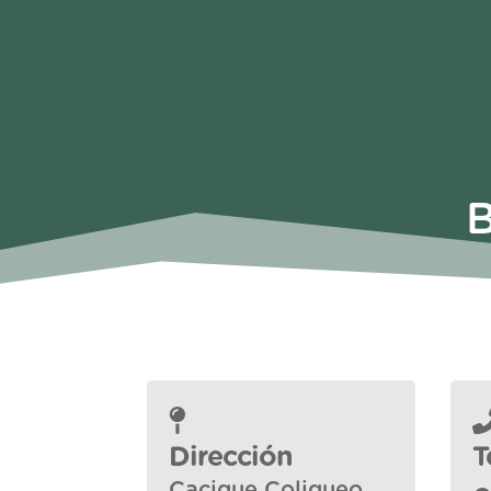
B
Dirección
T
Cacique Coliqueo