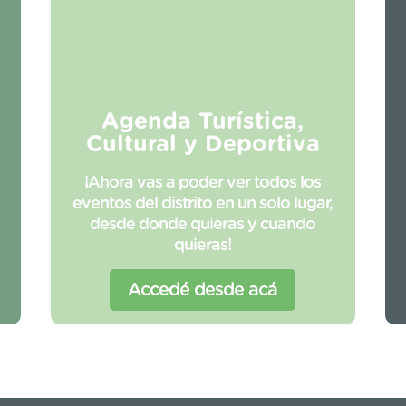
Agenda Turística,
Cultural y Deportiva
¡Ahora vas a poder ver todos los
eventos del distrito en un solo lugar,
desde donde quieras y cuando
quieras!
Accedé desde acá