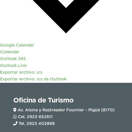
Google Calendar
iCalendar
Outlook 365
Outlook Live
Exportar archivo .ics
Exportar archivo .ics de Outlook
Oficina de Turismo
Av. Alsina y Rastreador Fournier – Pigüé (8170)
Cel. 2923 652611
Tel. 2923 402868